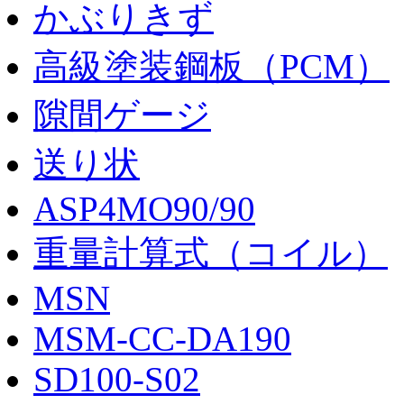
かぶりきず
高級塗装鋼板（PCM）
隙間ゲージ
送り状
ASP4MO90/90
重量計算式（コイル）
MSN
MSM-CC-DA190
SD100-S02