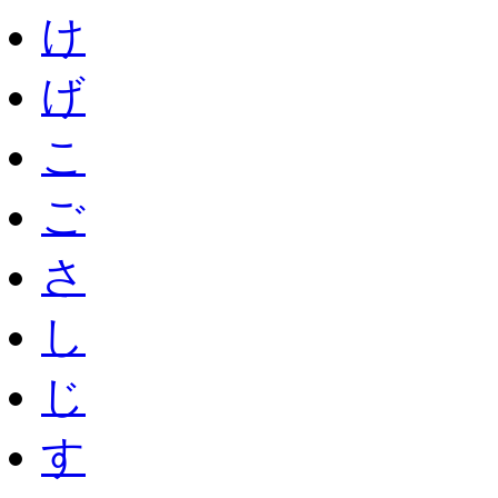
け
げ
こ
ご
さ
し
じ
す