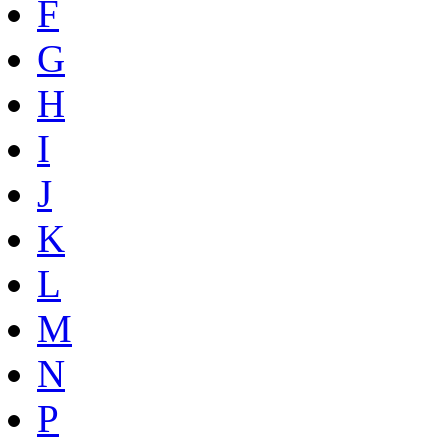
F
G
H
I
J
K
L
M
N
P