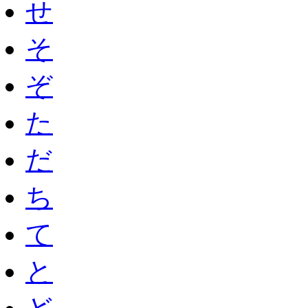
せ
そ
ぞ
た
だ
ち
て
と