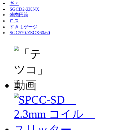
ギア
SGCD2-ZKNX
薄肉円筒
ロス
すきまゲージ
SGC570-ZSCX60/60