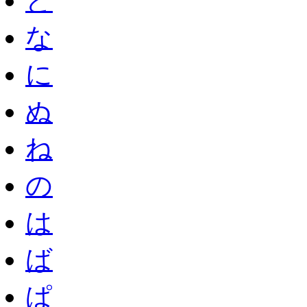
ど
な
に
ぬ
ね
の
は
ば
ぱ