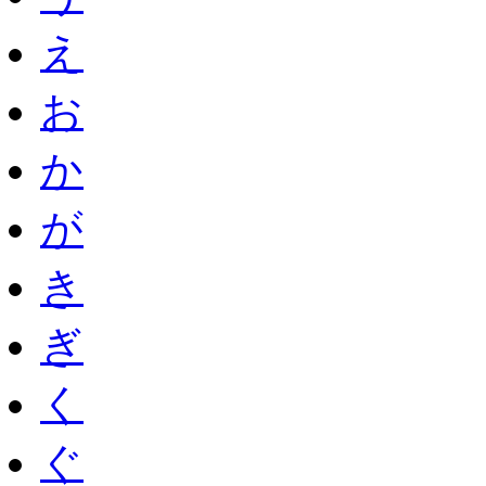
え
お
か
が
き
ぎ
く
ぐ