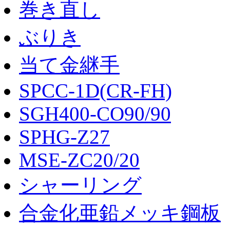
巻き直し
ぶりき
当て金継手
SPCC-1D(CR-FH)
SGH400-CO90/90
SPHG-Z27
MSE-ZC20/20
シャーリング
合金化亜鉛メッキ鋼板