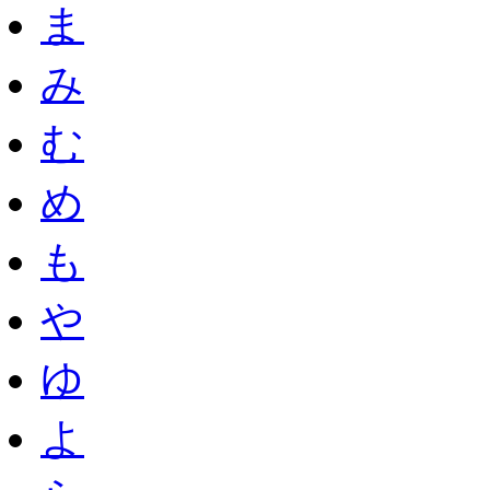
ま
み
む
め
も
や
ゆ
よ