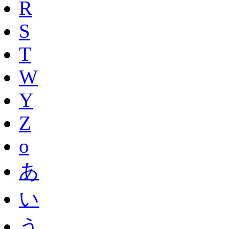
R
S
T
W
Y
Z
o
あ
い
う