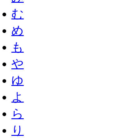
む
め
も
や
ゆ
よ
ら
り