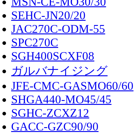
MSN-CE-MO30/30
SEHC-JN20/20
JAC270C-ODM-55
SPC270C
SGH400SCXF08
ガルバナイジング
JFE-CMC-GASMO60/60
SHGA440-MO45/45
SGHC-ZCXZ12
GACC-GZC90/90