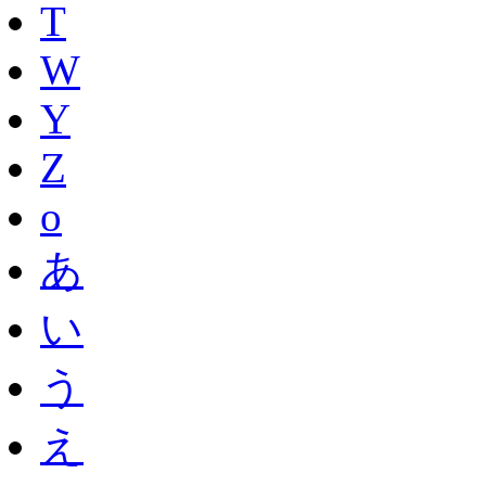
T
W
Y
Z
o
あ
い
う
え