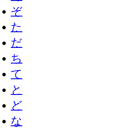
ぞ
た
だ
ち
て
と
ど
な