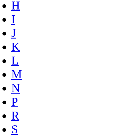
H
I
J
K
L
M
N
P
R
S