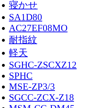
寝かせ
SA1D80
AC27EF08MO
耐指紋
軽天
SGHC-ZSCXZ12
SPHC
MSE-ZP3/3
SGCC-ZCX-Z18