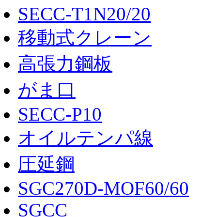
SECC-T1N20/20
移動式クレーン
高張力鋼板
がま口
SECC-P10
オイルテンパ線
圧延鋼
SGC270D-MOF60/60
SGCC