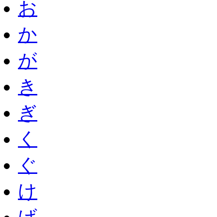
お
か
が
き
ぎ
く
ぐ
け