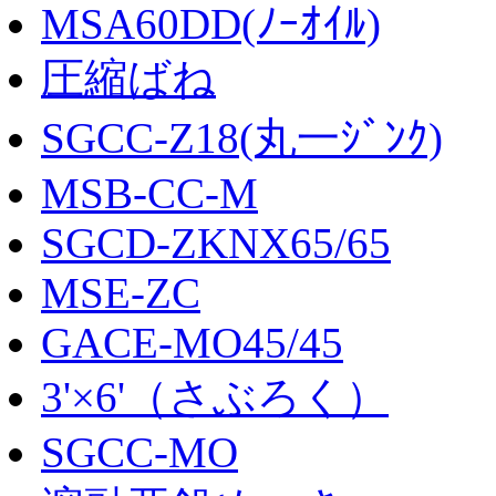
MSA60DD(ﾉｰｵｲﾙ)
圧縮ばね
SGCC-Z18(丸一ｼﾞﾝｸ)
MSB-CC-M
SGCD-ZKNX65/65
MSE-ZC
GACE-MO45/45
3'×6'（さぶろく）
SGCC-MO