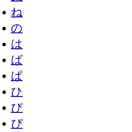
ね
の
は
ば
ぱ
ひ
び
ぴ