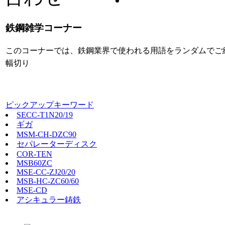
鉄鋼雑学コーナー
このコーナーでは、鉄鋼業界で使われる用語をランダムでご
幅切り
ピックアップキーワード
SECC-T1N20/19
ギガ
MSM-CH-DZC90
セパレーターディスク
COR-TEN
MSB60ZC
MSE-CC-ZJ20/20
MSB-HC-ZC60/60
MSE-CD
アシキュラー鋳鉄