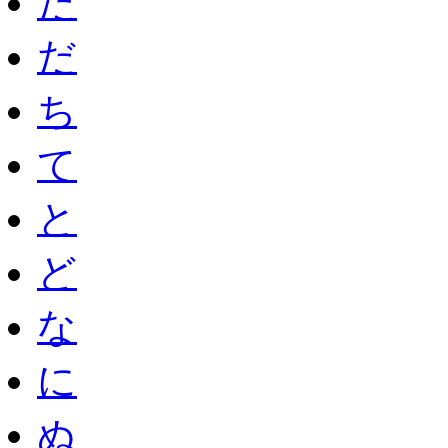
た
だ
ち
て
と
ど
な
に
ぬ