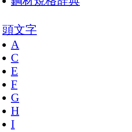
鋼材規格辞典
頭文字
A
C
E
F
G
H
I