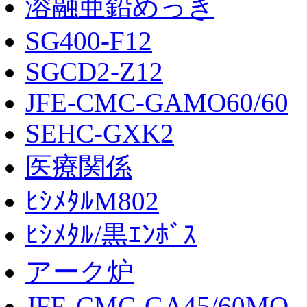
溶融亜鉛めっき
SG400-F12
SGCD2-Z12
JFE-CMC-GAMO60/60
SEHC-GXK2
医療関係
ﾋｼﾒﾀﾙM802
ﾋｼﾒﾀﾙ/黒ｴﾝﾎﾞｽ
アーク炉
JFE-CMC-GA45/60MO