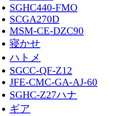
SGHC440-FMO
SCGA270D
MSM-CE-DZC90
寝かせ
ハトメ
SGCC-QF-Z12
JFE-CMC-GA-AJ-60
SGHC-Z27ハナ
ギア