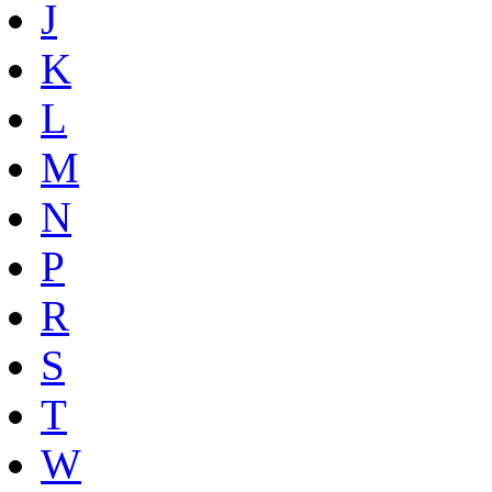
J
K
L
M
N
P
R
S
T
W