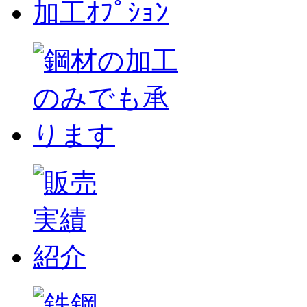
加工ｵﾌﾟｼｮﾝ