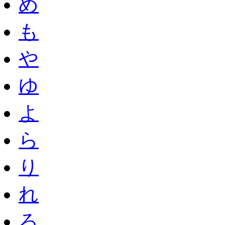
め
も
や
ゆ
よ
ら
り
れ
ろ