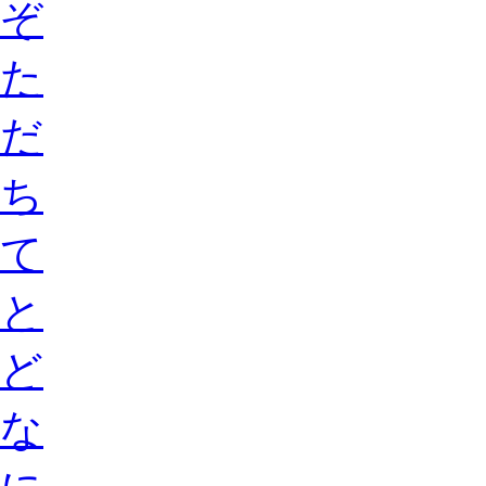
ぞ
た
だ
ち
て
と
ど
な