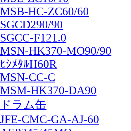
MSB-HC-ZC60/60
SGCD290/90
SGCC-F121.0
MSN-HK370-MO90/90
ﾋｼﾒﾀﾙH60R
MSN-CC-C
MSM-HK370-DA90
ドラム缶
JFE-CMC-GA-AJ-60