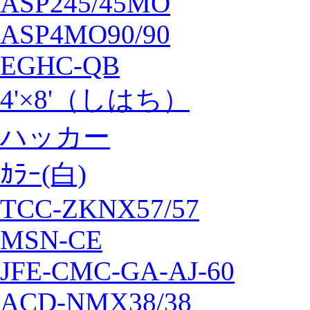
ASP245/45MO
ASP4MO90/90
EGHC-QB
4'×8'（しはち）
ハッカー
ｶﾗｰ(白)
TCC-ZKNX57/57
MSN-CE
JFE-CMC-GA-AJ-60
ACD-NMX38/38