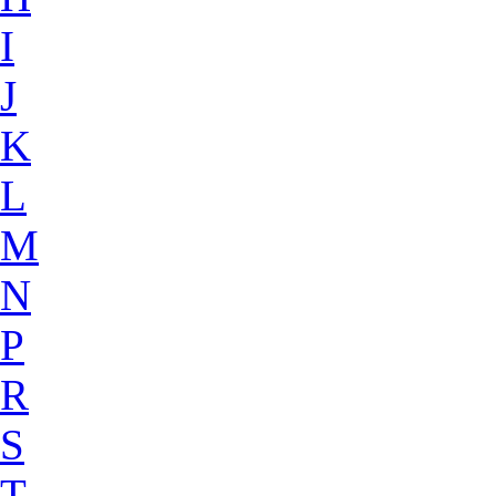
I
J
K
L
M
N
P
R
S
T