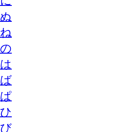
に
ぬ
ね
の
は
ば
ぱ
ひ
び