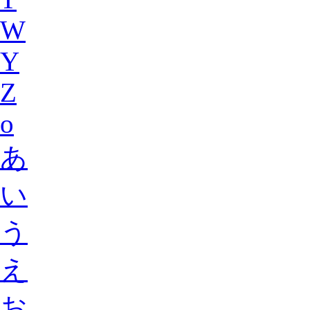
W
Y
Z
o
あ
い
う
え
お