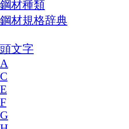
鋼材種類
鋼材規格辞典
頭文字
A
C
E
F
G
H