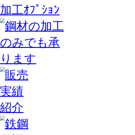
加工ｵﾌﾟｼｮﾝ