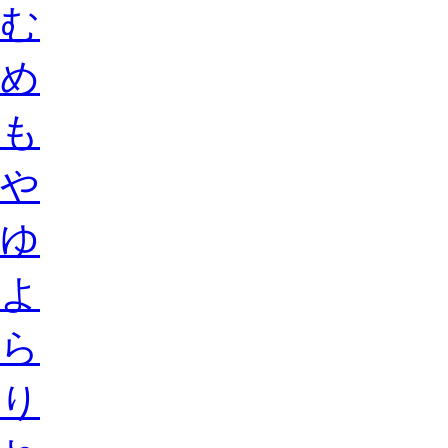
む
め
も
や
ゆ
よ
ら
り