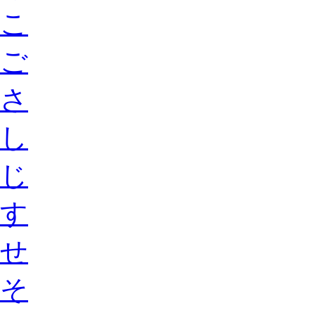
こ
ご
さ
し
じ
す
せ
そ