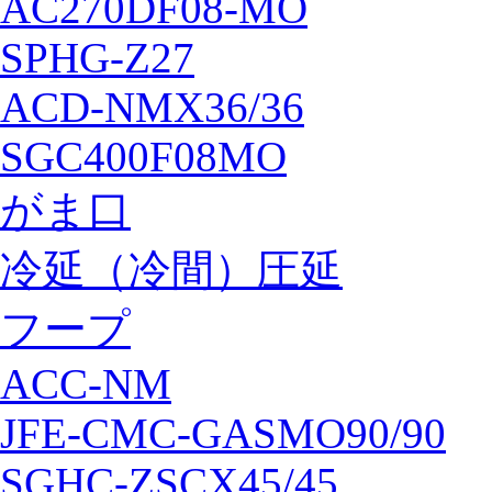
AC270DF08-MO
SPHG-Z27
ACD-NMX36/36
SGC400F08MO
がま口
冷延（冷間）圧延
フープ
ACC-NM
JFE-CMC-GASMO90/90
SGHC-ZSCX45/45