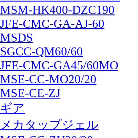
MSM-HK400-DZC190
JFE-CMC-GA-AJ-60
MSDS
SGCC-QM60/60
JFE-CMC-GA45/60MO
MSE-CC-MO20/20
MSE-CE-ZJ
ギア
メカタップジェル