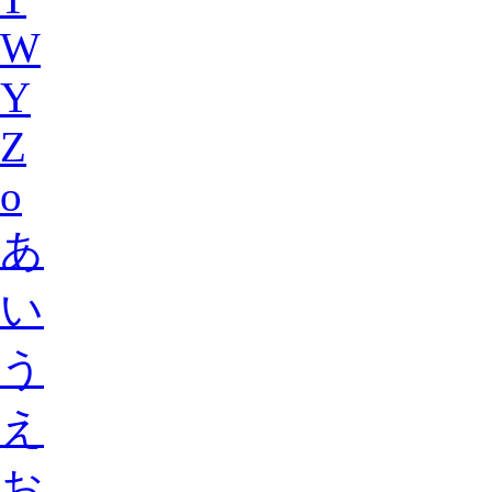
W
Y
Z
o
あ
い
う
え
お