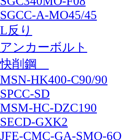
SGC340MO-F08
SGCC-A-MO45/45
L反り
アンカーボルト
快削鋼
MSN-HK400-C90/90
SPCC-SD
MSM-HC-DZC190
SECD-GXK2
JFE-CMC-GA-SMO-6O