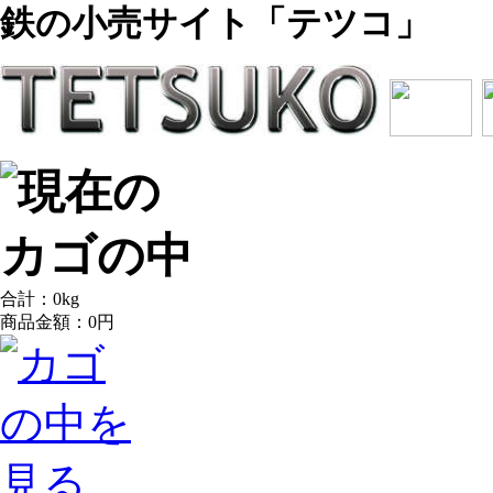
鉄の小売サイト「テツコ」
合計：
0
kg
商品金額：
0円