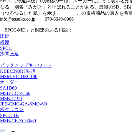
SPCC（冷延鋼板）の規格の一種。メーカーによって表示名
なる。別名「みがき」と呼ばれることがある。最後のSD、S
（つるつるした肌）を示す。 この規格商品の購入を希望
info@tetsuko.co.jp 070-6649-8966
「SPCC-MD」と関連のある用語：
圧延
板厚
SPCC
冷間圧延
ピックアップキーワード
KBEC390Rｸﾛﾑﾌﾘｰ
MSM-HC-DZC190
オーダー
SA1D60
MSB-CC-ZC60
MSB-C190
JFE-CMC-GA-SMO-6O
板クラウン
SPCC-1B
MSB-CE-ZC60/60