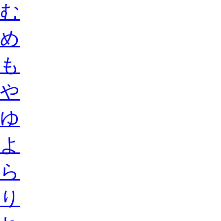
む
め
も
や
ゆ
よ
ら
り