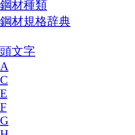
鋼材種類
鋼材規格辞典
頭文字
A
C
E
F
G
H