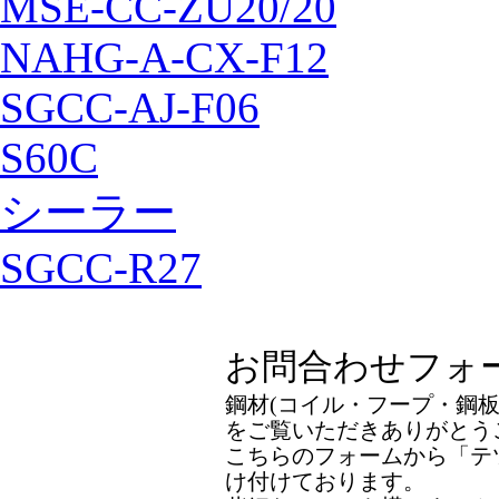
MSE-CC-ZU20/20
NAHG-A-CX-F12
SGCC-AJ-F06
S60C
シーラー
SGCC-R27