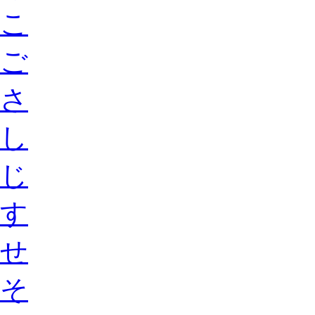
こ
ご
さ
し
じ
す
せ
そ