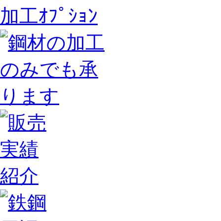
加工ｵﾌﾟｼｮﾝ