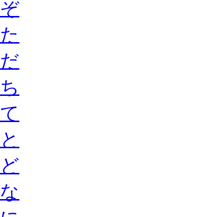
ぞ
た
だ
ち
て
と
ど
な