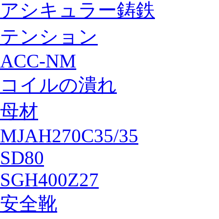
アシキュラー鋳鉄
テンション
ACC-NM
コイルの潰れ
母材
MJAH270C35/35
SD80
SGH400Z27
安全靴