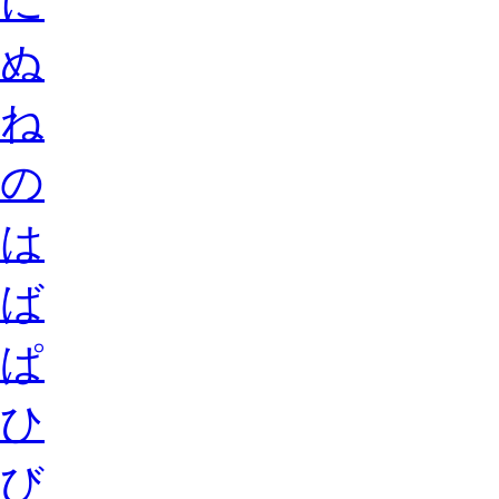
に
ぬ
ね
の
は
ば
ぱ
ひ
び