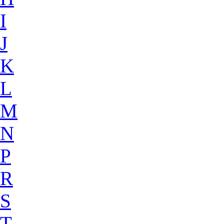
I
J
K
L
M
N
P
R
S
T