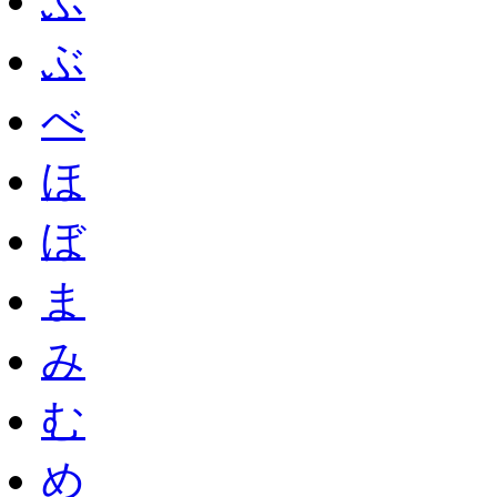
ふ
ぶ
べ
ほ
ぼ
ま
み
む
め