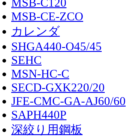
MSB-C120
MSB-CE-ZCO
カレンダ
SHGA440-O45/45
SEHC
MSN-HC-C
SECD-GXK220/20
JFE-CMC-GA-AJ60/60
SAPH440P
深絞り用鋼板