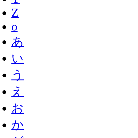
Z
o
あ
い
う
え
お
か