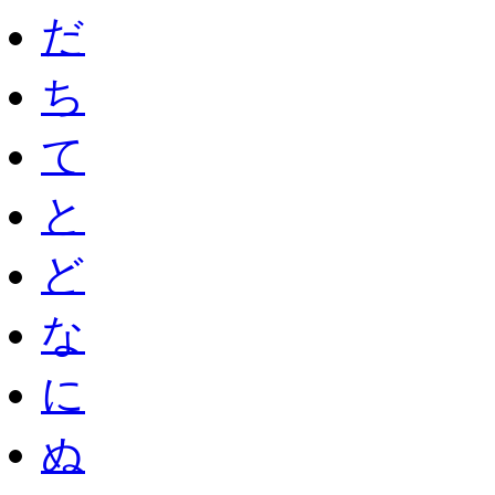
だ
ち
て
と
ど
な
に
ぬ