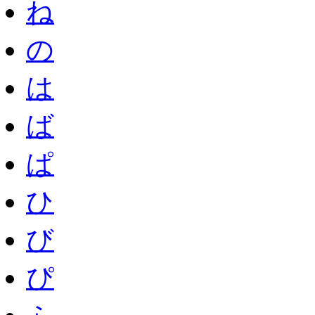
ね
の
は
ば
ぱ
ひ
び
ぴ