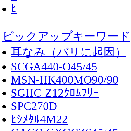
ﾋ
ピックアップキーワード
耳なみ（バリに起因）
SCGA440-O45/45
MSN-HK400MO90/90
SGHC-Z12ｸﾛﾑﾌﾘｰ
SPC270D
ﾋｼﾒﾀﾙ4M22