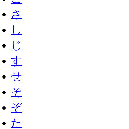
さ
し
じ
す
せ
そ
ぞ
た