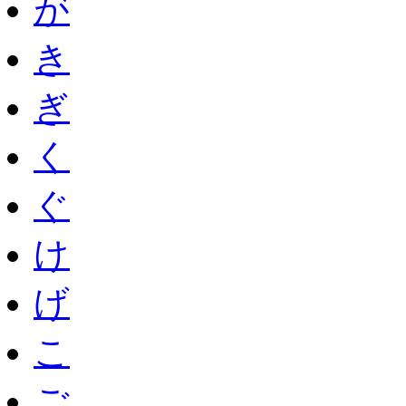
が
き
ぎ
く
ぐ
け
げ
こ
ご