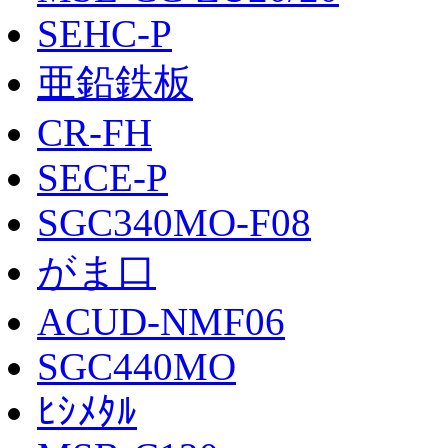
SEHC-P
亜鉛鉄板
CR-FH
SECE-P
SGC340MO-F08
がま口
ACUD-NMF06
SGC440MO
ﾋｼﾒﾀﾙ