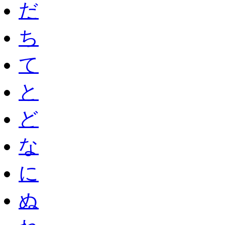
だ
ち
て
と
ど
な
に
ぬ