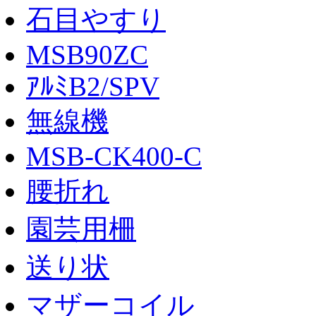
石目やすり
MSB90ZC
ｱﾙﾐB2/SPV
無線機
MSB-CK400-C
腰折れ
園芸用柵
送り状
マザーコイル