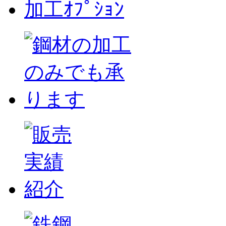
加工ｵﾌﾟｼｮﾝ