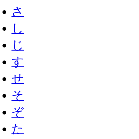
さ
し
じ
す
せ
そ
ぞ
た