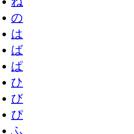
ね
の
は
ば
ぱ
ひ
び
ぴ
ふ