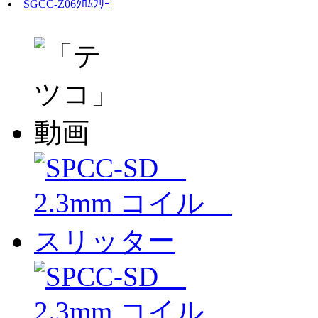
SGCC-Z06ｸﾛﾑﾌﾘｰ