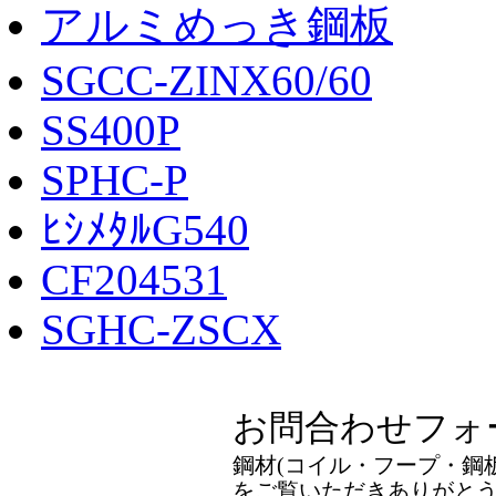
アルミめっき鋼板
SGCC-ZINX60/60
SS400P
SPHC-P
ﾋｼﾒﾀﾙG540
CF204531
SGHC-ZSCX