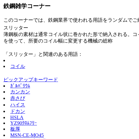
鉄鋼雑学コーナー
このコーナーでは、鉄鋼業界で使われる用語をランダムでご
スリッター
薄鋼板の素材は通常コイル状に巻かれた形で納入される。コ
を使って、所要のコイル幅に変更する機械の総称
「スリッター」と関連のある用語：
コイル
ピックアップキーワード
ｶﾞﾙﾊﾞﾘｳﾑ
カンカン
赤さび
ハイス
ドカン
HSLA
YZ90ｸﾛﾑﾌﾘｰ
板厚
MSN-CE-MO45