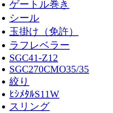
ゲートル巻き
シール
玉掛け（免許）
ラフレベラー
SGC41-Z12
SGC270CMO35/35
絞り
ﾋｼﾒﾀﾙS11W
スリング