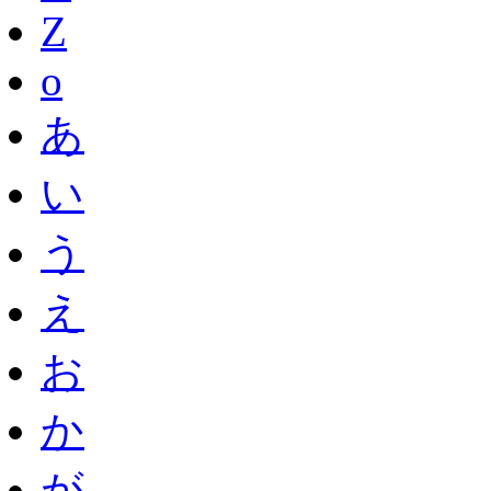
Z
o
あ
い
う
え
お
か
が